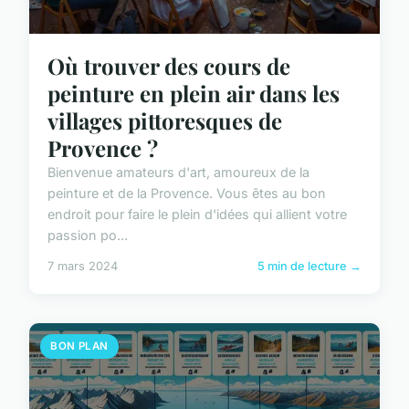
Où trouver des cours de
peinture en plein air dans les
villages pittoresques de
Provence ?
Bienvenue amateurs d'art, amoureux de la
peinture et de la Provence. Vous êtes au bon
endroit pour faire le plein d'idées qui allient votre
passion po...
7 mars 2024
5 min de lecture →
BON PLAN