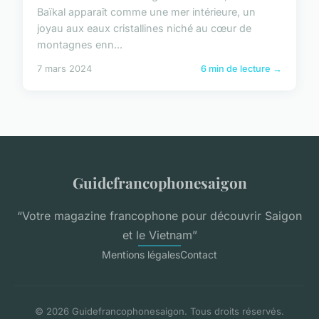
Baïkal apparaît comme une mer intérieure, un
joyau aux eaux cristallines niché au cœur de
montagnes enn...
7 mars 2024
6 min de lecture →
Guidefrancophonesaigon
“Votre magazine francophone pour découvrir Saigon
et le Vietnam”
Mentions légales
Contact
© 2026 Guidefrancophonesaigon. Tous droits réservés.